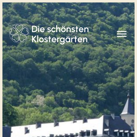
Zum
Inhalt
springen
Die schönsten
Klostergärten