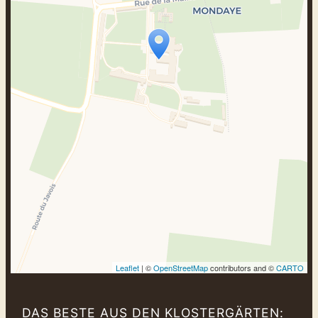
Travelers‘ Map wird geladen …
Wenn du dies siehst, nachdem deine
Seite vollständig geladen wurde,
fehlen leafletJS-Dateien.
Leaflet
| ©
OpenStreetMap
contributors and ©
CARTO
DAS BESTE AUS DEN KLOSTERGÄRTEN: