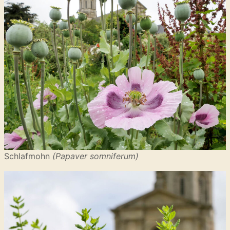
Schlafmohn
(Papaver somniferum)