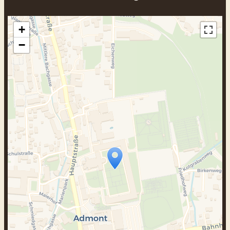
+
−
Travelers‘ Map wird geladen …
Wenn du dies siehst, nachdem deine
Seite vollständig geladen wurde,
fehlen leafletJS-Dateien.