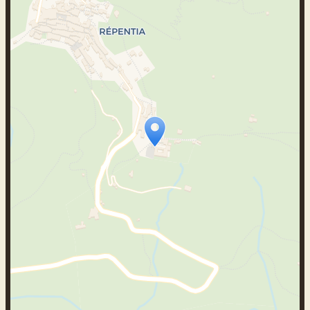
Travelers‘ Map wird geladen …
Wenn du dies siehst, nachdem deine
Seite vollständig geladen wurde,
fehlen leafletJS-Dateien.