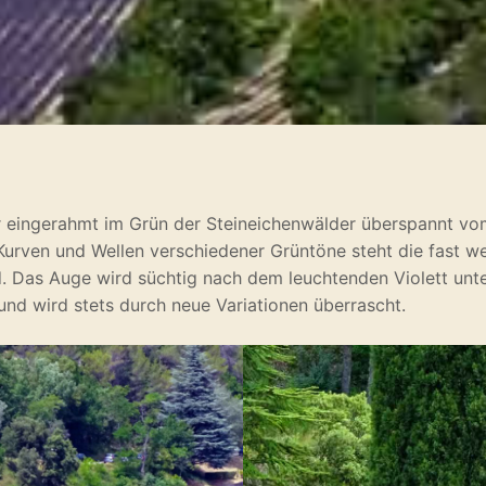
r eingerahmt im Grün der Steineichenwälder überspannt vom
Kurven und Wellen verschiedener Grüntöne steht die fast we
ld. Das Auge wird süchtig nach dem leuchtenden Violett un
und wird stets durch neue Variationen überrascht.