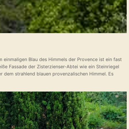
 einmaligen Blau des Himmels der Provence ist ein fast
iße Fassade der Zisterzienser-Abtei wie ein Steinriegel
ter dem strahlend blauen provenzalischen Himmel. Es