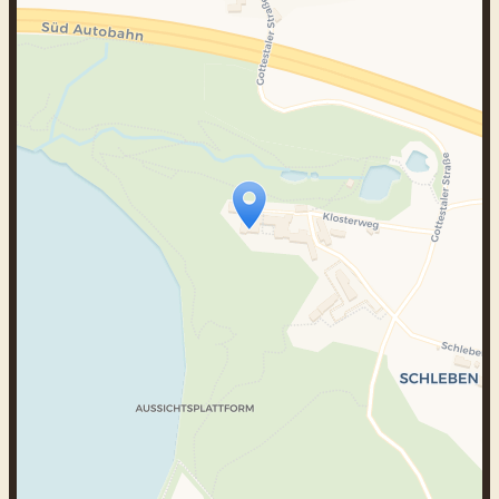
Travelers‘ Map wird geladen …
Wenn du dies siehst, nachdem deine
Seite vollständig geladen wurde,
fehlen leafletJS-Dateien.