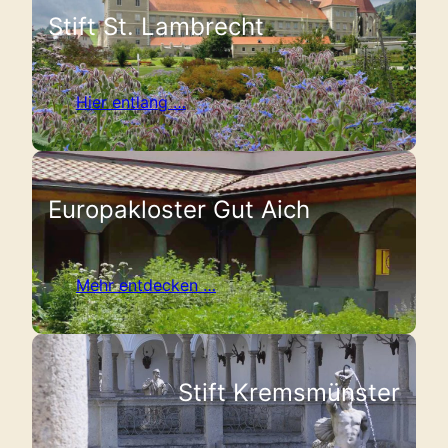
Stift St. Lambrecht
Hier entlang …
Europakloster Gut Aich
Mehr entdecken …
Stift Kremsmünster