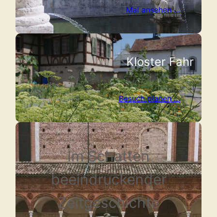
Mal ansehen …
Kloster Fahr
Besuch planen …
Im Schatten
beeindruckender
Zeitgeschichte