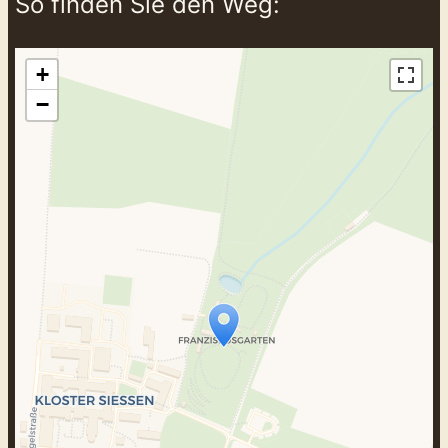
So finden Sie den Weg:
+
−
Travelers‘ Map wird geladen …
Wenn du dies siehst, nachdem deine
Seite vollständig geladen wurde,
fehlen leafletJS-Dateien.