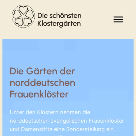
Zum
Die schönsten
Inhalt
springen
Klostergärten
Die Gärten der
norddeutschen
Frauenklöster
Unter den Klöstern nehmen die
norddeutschen evangelischen Frauenklöster
und Damenstifte eine Sonderstellung ein.