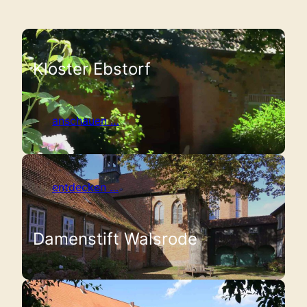
Kloster Ebstorf
anschauen …
entdecken …
Damenstift Walsrode