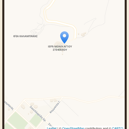
Travelers‘ Map wird geladen …
Wenn du dies siehst, nachdem deine
Seite vollständig geladen wurde,
fehlen leafletJS-Dateien.
Leaflet
| ©
OpenStreetMap
contributors and ©
CARTO